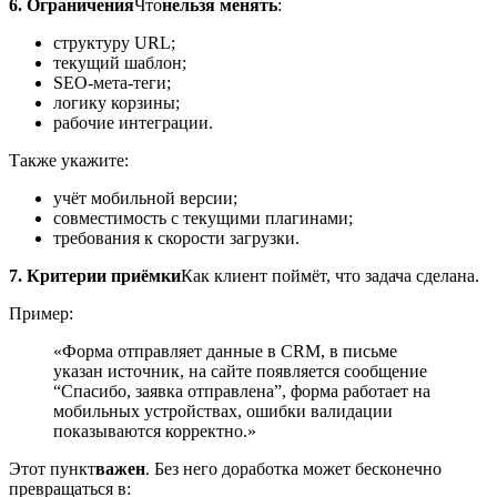
6. Ограничения
Что
нельзя менять
:
структуру URL;
текущий шаблон;
SEO-мета-теги;
логику корзины;
рабочие интеграции.
Также укажите:
учёт мобильной версии;
совместимость с текущими плагинами;
требования к скорости загрузки.
7. Критерии приёмки
Как клиент поймёт, что задача сделана.
Пример:
«Форма отправляет данные в CRM, в письме
указан источник, на сайте появляется сообщение
“Спасибо, заявка отправлена”, форма работает на
мобильных устройствах, ошибки валидации
показываются корректно.»
Этот пункт
важен
. Без него доработка может бесконечно
превращаться в: