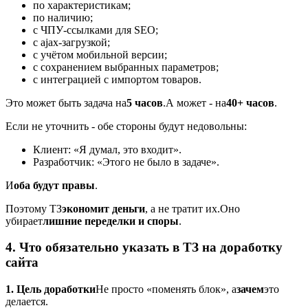
по характеристикам;
по наличию;
с ЧПУ-ссылками для SEO;
с ajax-загрузкой;
с учётом мобильной версии;
с сохранением выбранных параметров;
с интеграцией с импортом товаров.
Это может быть задача на
5 часов
.
А может - на
40+ часов
.
Если не уточнить - обе стороны будут недовольны:
Клиент: «Я думал, это входит».
Разработчик: «Этого не было в задаче».
И
оба будут правы
.
Поэтому ТЗ
экономит деньги
, а не тратит их.
Оно
убирает
лишние переделки и споры
.
4. Что обязательно указать в ТЗ на доработку
сайта
1. Цель доработки
Не просто «поменять блок», а
зачем
это
делается.