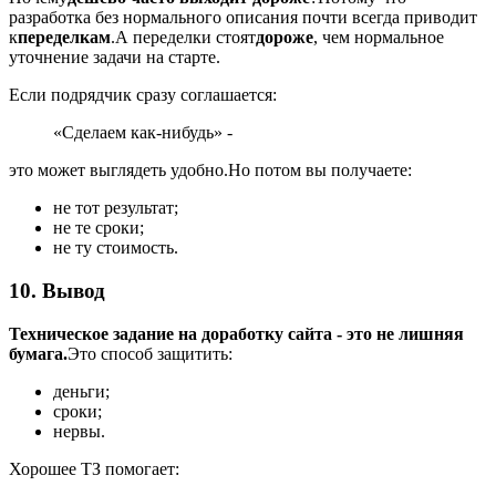
разработка без нормального описания почти всегда приводит
к
переделкам
.
А переделки стоят
дороже
, чем нормальное
уточнение задачи на старте.
Если подрядчик сразу соглашается:
«Сделаем как-нибудь» -
это может выглядеть удобно.
Но потом вы получаете:
не тот результат;
не те сроки;
не ту стоимость.
10. Вывод
Техническое задание на доработку сайта - это не лишняя
бумага.
Это способ защитить:
деньги;
сроки;
нервы.
Хорошее ТЗ помогает: