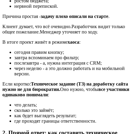
ростом бюджета;
нервной перепиской.
Причина простая -
задачу плохо описали на старте
.
Клиент думает, что всё очевидно.
Разработчик видит только
общее пожелание.
Менеджер уточняет по ходу.
В итоге проект живёт в режиме
хаоса
:
сегодня правим кнопку;
завтра вспоминаем про фильтр;
послезавтра - а, нужна интеграция с CRM;
через неделю - а это должно работать и на мобильной
версии.
Если коротко:
Техническое задание (ТЗ) на доработку сайта
нужно не для бюрократии.
Оно нужно, чтобы
все участники
одинаково понимали
:
что делать;
сколько это займёт;
как будет выглядеть результат;
где проходят границы ответственности.
2. Прямой ответ: как составить техническое