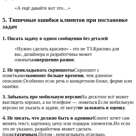
«А ещё давайте вот это…»
5. Типичные ошибки клиентов при постановке
задач
1. Писать задачу в одном сообщении без деталей
«Нужно сделать красиво» - это не ТЗ.
Красиво для
вас, дизайнера и разработчика может
означать
совершенно разное
.
2. Не прикладывать скриншоты
Скриншот с
пометками
экономит больше времени
, чем длинное
описание.
Особенно если речь о конкретном блоке, форме или
ошибке.
3. Забывать про мобильную версию
На десктопе всё может
выглядеть хорошо, а на телефоне — ломаться.
Если мобильную
версию не указать в задаче, её могут
не заложить в оценку
.
4. Не писать, что должно быть в админке
Клиент хочет сам
менять текст, картинку, цену или порядок элементов.
Но если
это не указано, разработчик может сделать
блок
статичным
.
Потом - переделывать отдельно.