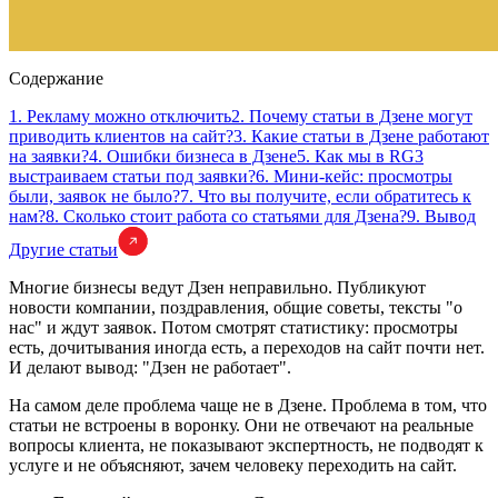
Содержание
1. Рекламу можно отключить
2. Почему статьи в Дзене могут
приводить клиентов на сайт?
3. Какие статьи в Дзене работают
на заявки?
4. Ошибки бизнеса в Дзене
5. Как мы в RG3
выстраиваем статьи под заявки?
6. Мини-кейс: просмотры
были, заявок не было?
7. Что вы получите, если обратитесь к
нам?
8. Сколько стоит работа со статьями для Дзена?
9. Вывод
Другие статьи
Многие бизнесы ведут Дзен неправильно. Публикуют
новости компании, поздравления, общие советы, тексты "о
нас" и ждут заявок. Потом смотрят статистику: просмотры
есть, дочитывания иногда есть, а переходов на сайт почти нет.
И делают вывод: "Дзен не работает".
На самом деле проблема чаще не в Дзене. Проблема в том, что
статьи не встроены в воронку. Они не отвечают на реальные
вопросы клиента, не показывают экспертность, не подводят к
услуге и не объясняют, зачем человеку переходить на сайт.